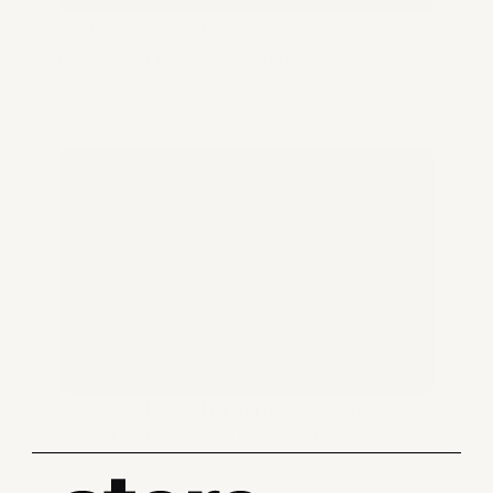
TikTok Shop débarque en France : une 
révolution pour l’e-commerce ?
Venture
ChatGPT lance l’Instant Checkout avec 
Shopify : une révolution pour le e-
commerce