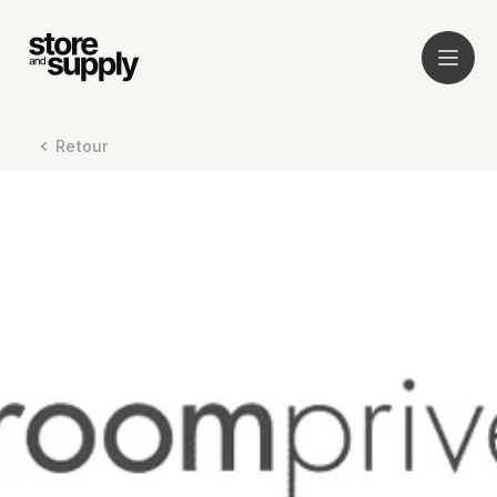
Retour
Service
Clients
À propos
Audit
News
Plateforme