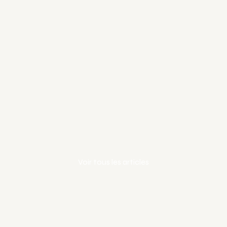
ChatGPT lance l’Instant Checkout 
avec Shopify : une révolution pour 
le e-commerce
Voir tous les articles