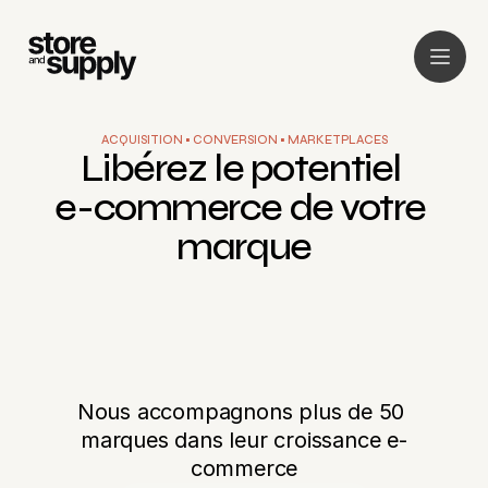
ACQUISITION • CONVERSION • MARKETPLACES
Service
Libérez le potentiel 
Clients
e-commerce de votre 
À propos
marque
Audit
News
Plateforme
Nous accompagnons plus de 50 
marques dans leur croissance e-
commerce