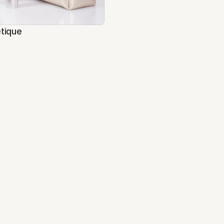
étique
Store & Supply au salon 
développement
Venture
commerce
Baromêtre e-commerce