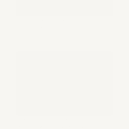
TikTok Shop débarque en France : une 
révolution pour l’e-commerce ?
Venture
ChatGPT lance l’Instant Checkout avec 
Shopify : une révolution pour le e-