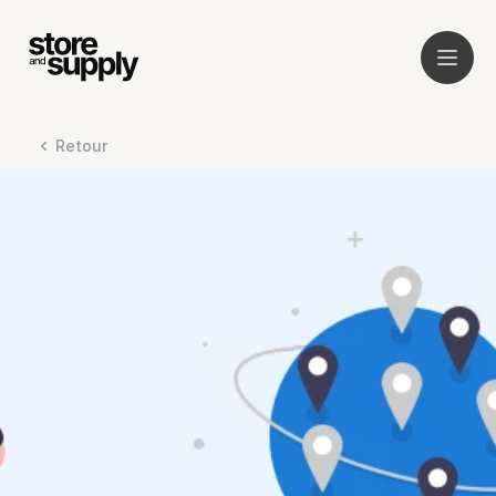
Retour
Service
Clients
À propos
Audit
News
Plateforme