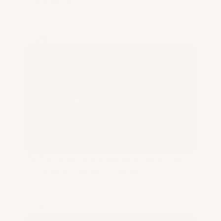
commerce
Venture
TikTok Shop débarque en France : une 
révolution pour l’e-commerce ?
Venture