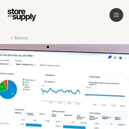
Retour
Service
Clients
À propos
Audit
News
Plateforme