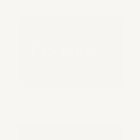
Venture
TikTok Shop débarque en France : une 
révolution pour l’e-commerce ?
Venture