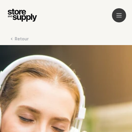
Retour
Service
Clients
À propos
Audit
News
Plateforme